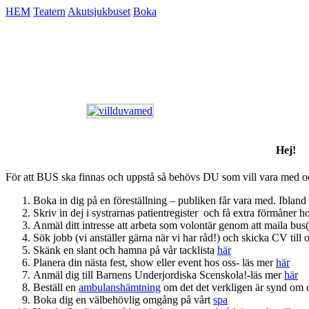
HEM
Teatern
Akutsjukbuset
Boka
Hej!
För att BUS ska finnas och uppstå så behövs DU som vill vara med och 
Boka in dig på en föreställning – publiken får vara med. Ibl
Skriv in dej i systrarnas patientregister och få extra förmåner 
Anmäl ditt intresse att arbeta som volontär genom att maila bu
Sök jobb (vi anställer gärna när vi har råd!) och skicka CV til
Skänk en slant och hamna på vår tacklista
här
Planera din nästa fest, show eller event hos oss- läs mer
här
Anmäl dig till Barnens Underjordiska Scenskola!-läs mer
här
Beställ en
ambulanshämtning
om det det verkligen är synd om dig
Boka dig en välbehövlig omgång på vårt
spa