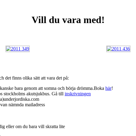
Vill du vara med!
det finns olika sätt att vara det på:
and kanske bara genom att somna och börja drömma.Boka
här
!
hos stockholms akutsjukbus. Gå till
inskrivningen
s(a)underjordiska.com
l ovan nämnda mailadress
 eller om du bara vill skratta lite