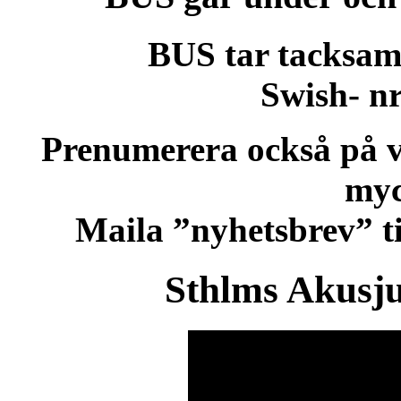
BUS tar tacksamt
Swish- nr
Prenumerera också på vå
myc
Maila ”nyhetsbrev” t
Sthlms Akusj