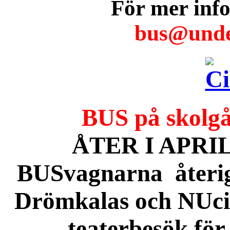
För mer info
bus@unde
BUS på skolgå
ÅTER I APRIL.
BUSvagnarna återige
Drömkalas och NUcir
teaterbesök för