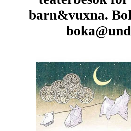
barn&vuxna. Boka
boka@unde