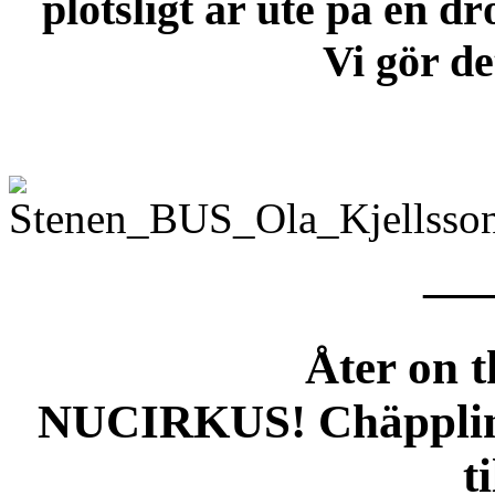
plötsligt är ute på en dr
Vi gör de
—
Åter on 
NUCIRKUS! Chäpplin 
t