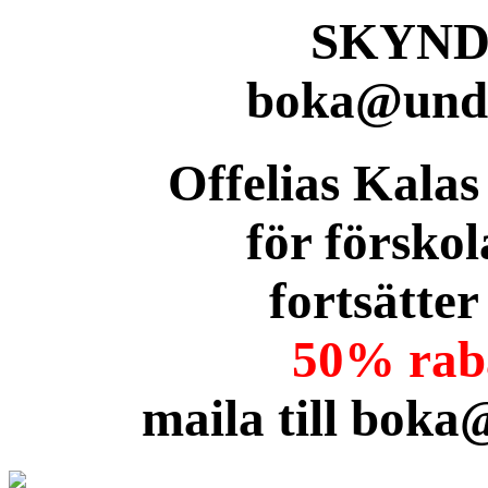
SKYNDA
boka@unde
Offelias Kalas
för förskol
fortsätter
50% raba
maila till bok