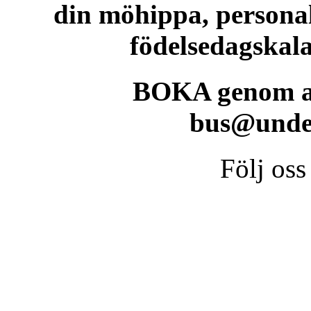
din möhippa, personalu
födelsedagskala
BOKA genom att 
bus@unde
Följ os