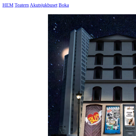
HEM
Teatern
Akutsjukbuset
Boka