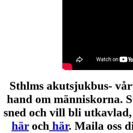
Sthlms akutsjukbus- vårt 
hand om människorna. St
sned och vill bli utkavla
här
och
här
. Maila oss 